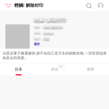
輕觸! 解除封印
輕觸! 解除封印
别名：
轻触! 解除封印
作者：
Zimtigee
地区：
韩国
都市
治昊這輩子黴運纏身,卻不知自己是天生的錦鯉命格,一切皆因他身
為巫女的母親...
999+
目录
评论
推荐