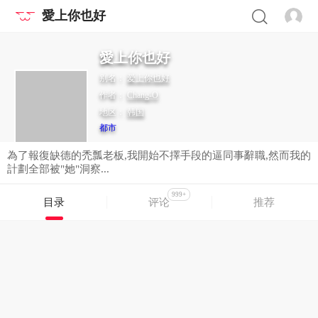
愛上你也好
愛上你也好
别名：
爱上你也好
作者：
Chang-O
地区：
韩国
都市
為了報復缺德的禿瓢老板,我開始不擇手段的逼同事辭職,然而我的
計劃全部被"她"洞察...
999+
目录
评论
推荐